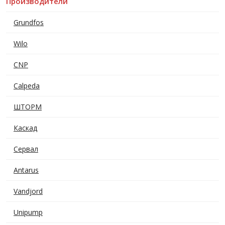
Производители
Grundfos
Wilo
CNP
Calpeda
ШТОРМ
Каскад
Сервал
Antarus
Vandjord
Unipump