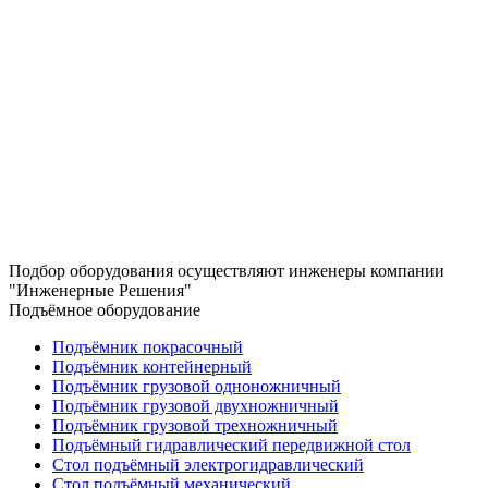
Подбор оборудования осуществляют инженеры компании
"Инженерные Решения"
Подъёмное оборудование
Подъёмник покрасочный
Подъёмник контейнерный
Подъёмник грузовой одноножничный
Подъёмник грузовой двухножничный
Подъёмник грузовой трехножничный
Подъёмный гидравлический передвижной стол
Стол подъёмный электрогидравлический
Стол подъёмный механический