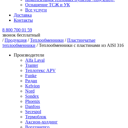
Оснащение ТСЖ и УК
Все услуги
Доставка
Контакты
8 800 700 01 59
звонок бесплатный
/
Продукция
/
Теплообменники
/
Пластинчатые
теплообменники
/ Теплообменники с пластинами из AISI 316
Производители
Alfa Laval
Tranter
Теплотекс APV
Funke
Ридан
Kelvion
Nord
Sondex
Phoenix
Danfoss
Secespol
Термоблок
Аксион-холдинг
Вогезэнерго