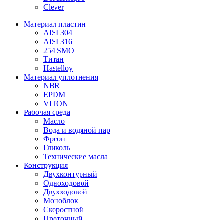
Clever
Материал пластин
AISI 304
AISI 316
254 SMO
Титан
Hastelloy
Материал уплотнения
NBR
EPDM
VITON
Рабочая среда
Масло
Вода и водяной пар
Фреон
Гликоль
Технические масла
Конструкция
Двухконтурный
Одноходовой
Двухходовой
Моноблок
Скоростной
Проточный